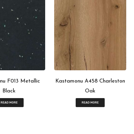
u F013 Metallic
Kastamonu A458 Charleston
Black
Oak
READ MORE
READ MORE